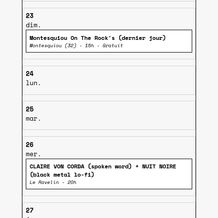
23
dim.
Montesquiou On The Rock's (dernier jour)
Montesquiou (32) - 15h - Gratuit
24
lun.
25
mar.
26
mer.
CLAIRE VON CORDA (spoken word) + NUIT NOIRE
(black metal lo-fi)
Le Ravelin - 20h
27