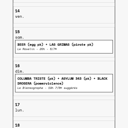
14
ven.
15
sam.
BEER (egg pk) + LAS GRIMAS (pirate pk)
Le Ravelin - 20h - 5/7€
16
dim.
COLUMBA TRISTE (pk) + ASYLUM 343 (pk) + BLACK
DROSERA (powerviolence)
Le Bièreographe - 19h 7/5€ suggérés
17
lun.
18