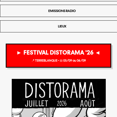
EMISSIONS RADIO
LIEUX
► FESTIVAL DISTORAMA '26 ◄
📍 TERREBLANQUE • 📅 05/09 au 06/09