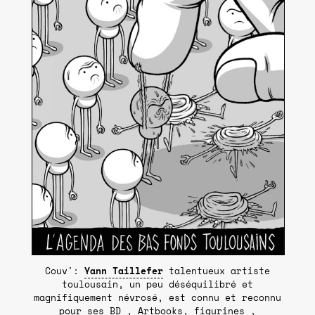
Couv':
Yann Taillefer
talentueux artiste
toulousain, un peu déséquilibré et
magnifiquement névrosé, est connu et reconnu
pour ses BD , Artbooks, figurines ,