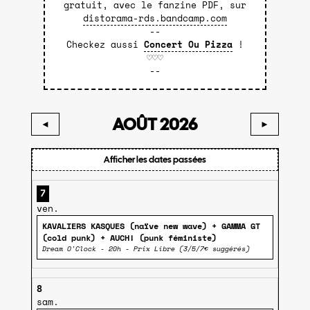
gratuit, avec le fanzine PDF, sur
distorama-rds.bandcamp.com
--
Checkez aussi
Concert Ou Pizza
!
♡♡♡
--
AOÛT 2026
◄
►
Afficher les dates passées
7
ven.
KAVALIERS KASQUES (naïve new wave) + GAMMA GT
(cold punk) + AUCH! (punk féministe)
Dream O'Clock - 20h - Prix Libre (3/5/7€ suggérés)
8
sam.