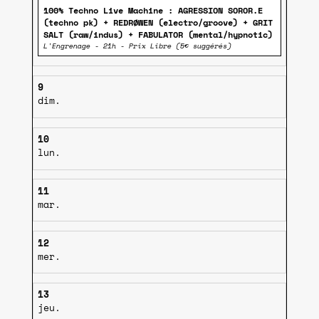
100% Techno Live Machine : AGRESSION SOROR.E
(techno pk) + REDRØWEN (electro/groove) + GRIT
SALT (raw/indus) + FABULATOR (mental/hypnotic)
L'Engrenage - 21h - Prix Libre (5€ suggérés)
9
dim.
10
lun.
11
mar.
12
mer.
13
jeu.